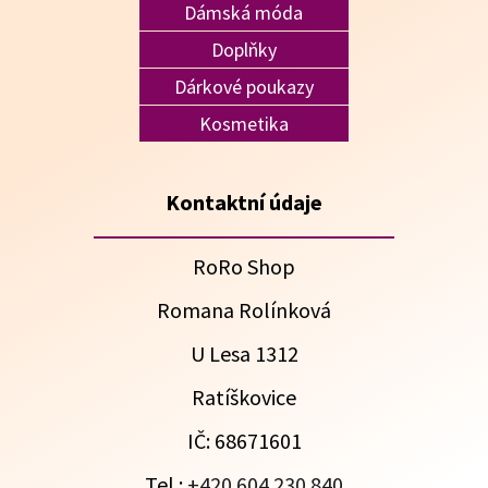
Dámská móda
Doplňky
Dárkové poukazy
Kosmetika
Kontaktní údaje
RoRo Shop
Romana Rolínková
U Lesa 1312
Ratíškovice
IČ: 68671601
Tel.:
+420 604 230 840