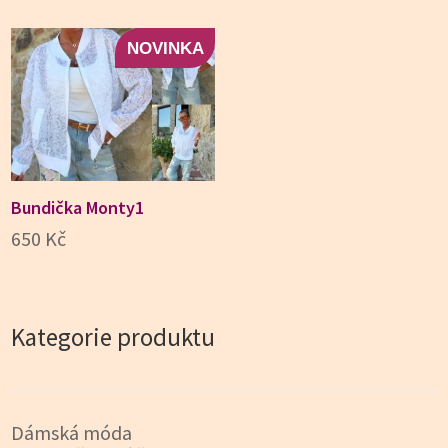
byla:
je:
byla:
je:
1.090 Kč.
999 Kč.
1.090 Kč.
999 Kč.
NOVINKA
Bundička Monty1
650
Kč
Kategorie produktu
Dámská móda