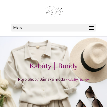
Kabáty | Bundy
Roro Shop
Dámská móda
/
/ Kabáty | Bundy